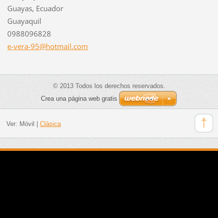
Guayas, Ecuador
Guayaquil
0988096828
e-vera-9
5@hotmai
l.com
© 2013 Todos los derechos reservados.
Crea una página web gratis
Ver:
Móvil
|
Clásica