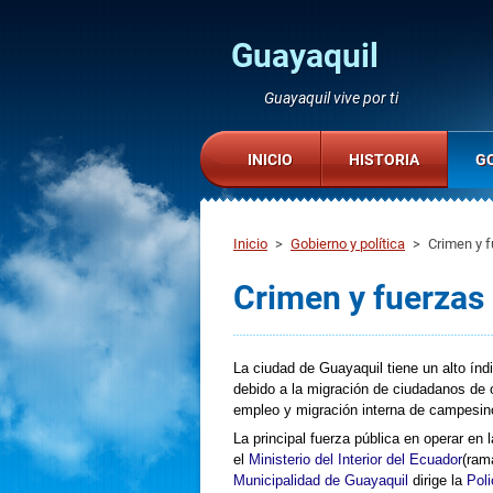
Guayaquil
Guayaquil vive por ti
INICIO
HISTORIA
GO
Inicio
>
Gobierno y política
>
Crimen y f
Crimen y fuerzas
La ciudad de Guayaquil tiene un alto índ
debido a la migración de ciudadanos de 
empleo y migración interna de campesino
La principal fuerza pública en operar en 
el
Ministerio del Interior del Ecuador
(ram
Municipalidad de Guayaquil
dirige la
Poli