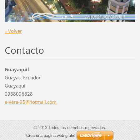
« Volver
Contacto
Guayaquil
Guayas, Ecuador
Guayaquil
0988096828
e-vera-9
5@hotmai
l.com
© 2013 Todos los derechos reservados.
Crea una página web gratis